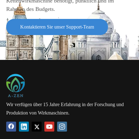
Kettenwirkmaschine benötigt, pünktlich und im
Rahmen des Budgets.
Raschel-Schusseintrag-Kettenwirkmaschine RS2(3)MSUS bezieht
Kontaktieren Sie unser Support-Team
sich auf die Hochgeschwindigkeits-Raschelmaschine mit dem
Schusseintrag-Träger, der durch das Tragen paralleler Garne eine
horizontale Bewegung der Inlay-Struktur erzeugt.
Für biaxiale Raschel-Stoffe könnten Glasfasergarn oder andere
schwere Materialien verwendet werden, und die Stoffe werden
häufig als Gitter, flexible Banner, Heimtextilien und
Oberbekleidung verwendet.
Wir verfügen über 15 Jahre Erfahrung in der Forschung und
Produktion von Wirkmaschinen.