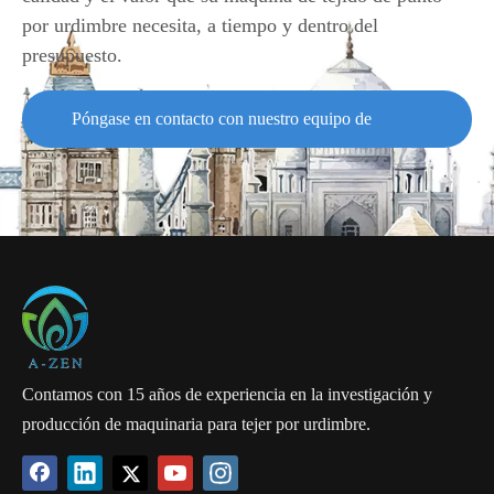
por urdimbre necesita, a tiempo y dentro del
presupuesto.
La máquina de tejer por urdimbre con inserción de trama Raschel
Póngase en contacto con nuestro equipo de
RS2(3)MSUS se refiere a la máquina raschel de alta velocidad con
un soporte de inserción de trama que hace que la estructura
soporte
incrustada al transportar hilos paralelos se mueva horizontalmente.
Las telas biaxiales Raschel pueden usar hilo de fibra de vidrio u
otro material pesado, y las telas se usan ampliamente como rejillas,
pancartas flexibles, textiles para el hogar y prendas exteriores.
Contamos con 15 años de experiencia en la investigación y
producción de maquinaria para tejer por urdimbre.