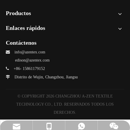
Productos
Enlaces rápidos
Contáctenos

info@azentex.com
edison@azentex.com

+86- 15861179152

Distrito de Wujin, Changzhou, Jiangsu
© COPYRIGHT
2026
CHANGZHOU A-ZEN TEXTILE
TECHNOLOGY CO., LTD. RESERVADOS TODOS LOS
DERECHOS.
info@azentex.com
A-ZEN Gracia
vickie
vickie