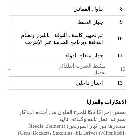
8
تناول القماش
نظام
9
جهاز الخلط
جهاز
تم تجهيز كاشف التوقف بالليزر ونظام
10
مجه
التدفئة وبرنامج الخدمة عبر الإنترنت
11
جهاز منفاخ الهواء
خيا
مشط الضرب التلقائي
12
خيار
تعديل
13
اختبار داخلي
خيا
الابتكارات والمزايا
يضمن إخراجًا ثابتًا للجزء العلوي من أحذية الجاكار
بسرعة عمل ثابتة وكفاءة عالية
مصدرها من كبار الموردين: Needle Elements
(Groz-Beckert، Saxonia)، EL Drives (Mitsubishi،