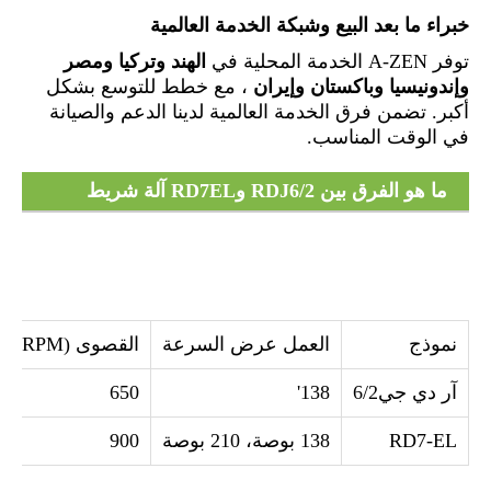
خبراء ما بعد البيع وشبكة الخدمة العالمية
توفر A-ZEN الخدمة المحلية في
الهند وتركيا ومصر
وإندونيسيا وباكستان وإيران
، مع خطط للتوسع بشكل
أكبر. تضمن فرق الخدمة العالمية لدينا الدعم والصيانة
في الوقت المناسب.
ما هو الفرق بين RDJ6/2 وRD7EL آلة شريط
الإبرة المزدوجة
نموذج
العمل عرض السرعة
القصوى (RPM)
آر دي جي6/2
138'
650
RD7-EL
138 بوصة، 210 بوصة
900