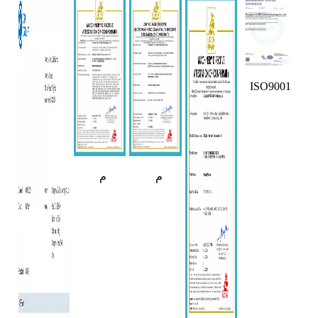
ISO9001
م
م