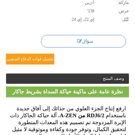
ماركة:
أ-زين
عرض:
138'
كَيّل:
إي 22، إي 24
سؤال
تحميل قوات الدفاع الشعبي
وصف المنتج
نظرة عامة على ماكينة حياكة السداة بشريط جاكار
مزدوج الإبرة RDJ6/2 A-ZEN
ارفع إنتاج الجزء العلوي من حذائك إلى آفاق جديدة
باستخدام
RDJ6/2 من A-ZEN.
آلة حياكة الجاكار ذات
الإبرة المزدوجة تم تصميم هذه المعدات المتطورة
لتحقيق الكمال، وتوفر جودة وكفاءة وموثوقية لا مثيل