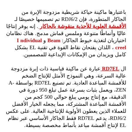
باعتبارها ماكينة حياكة شريطية مزدوجة الإبرة من
الجاكار المتطورة، فإن RDJ6/2 تم تصميمها خصيصًا لـ
الأقمشة العلوية للأحذية منقوشة بالجاكار
. إنه يوفر إنتاجًا
عاليًا وأنماطًا متنوعة وملمس قماش مدمج. هناك نظامان
اختياريان لتغذية خيوط الجاكار:
Beam
و
ndividual
I
creel
، اللذان يفتحان نقاط القوة في تقنية EL بشكل
كامل ويزيدان من الإمكانات الإبداعية للمصممين.
ال
RD7EL
عبارة عن ماكينة قياسية ذات إبرة مزدوجة
عالية السرعة، وهي النموذج الأمثل للإنتاج الضخم
للأقمشة المباعدة العادية. تم تصنيع RD7EL بواسطة A-
ZEN، ويعمل بثبات بسرعة عمل تبلغ 950 دورة في
الدقيقة، مع إنتاج يومي يبلغ حوالي 500 كجم من
الأقمشة المباعدة المشتركة، مما يجعله الخيار الأفضل
للعملاء الذين يعطون الأولوية للإنتاجية العالية. على عكس
RDJ6/2، يدعم RD7EL فقط الجاكار الأساسي عبر نظام
EL لإنتاج أقمشة مباعد بأنماط مخصصة بسيطة.