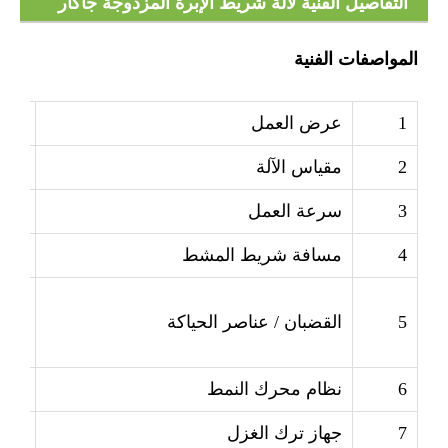
التفاصيل الفنية لآلة شريط الإبرة المزدوجة جاكار
RDJ6/2
المواصفات الفنية
1
عرض العمل
138'
2
مقياس الآلة
إي 22/24
3
سرعة العمل
50-650 دورة في الدقيقة (ي
4
مسافة شريط المشط
2-8 ملم
5
القضبان / عناصر الحياكة
منف
6
نظام محرك النمط
إل 
7
جهاز ترك الغزل
نظام