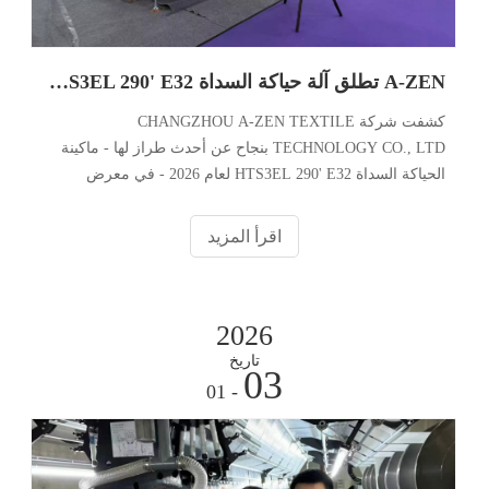
A-ZEN تطلق آلة حياكة السداة HTS3EL 290' E32 المحدثة في معرض Haining للمنسوجات 2026
كشفت شركة CHANGZHOU A-ZEN TEXTILE
TECHNOLOGY CO., LTD بنجاح عن أحدث طراز لها - ماكينة
الحياكة السداة HTS3EL 290' E32 لعام 2026 - في معرض
Haining Textile Fair الذي اختتم مؤخرًا، والذي أقيم في الفترة
من 18 إلى 20 مارس. تم تصميم الماكينة الجديدة خصيصًا لسوق
اقرأ المزيد
المنسوجات المنزلية في Haining، لإنتاج
2026
تاريخ
03
- 01