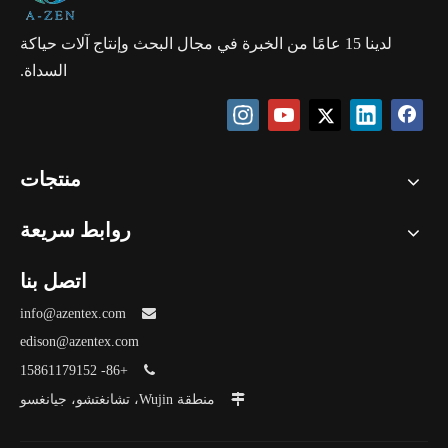
لدينا 15 عامًا من الخبرة في مجال البحث وإنتاج آلات حياكة
السداة.
منتجات
روابط سريعة
اتصل بنا
info@azentex.com

edison@azentex.com
+86- 15861179152


منطقة Wujin، تشانغتشو، جيانغسو