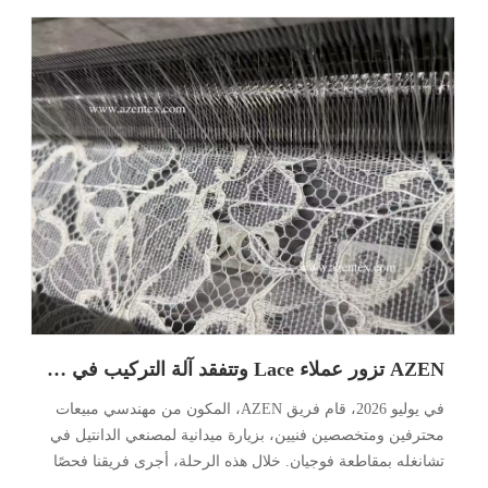
AZEN تزور عملاء Lace وتتفقد آلة التركيب في Changle، Fujian
في يوليو 2026، قام فريق AZEN، المكون من مهندسي مبيعات
محترفين ومتخصصين فنيين، بزيارة ميدانية لمصنعي الدانتيل في
تشانغله بمقاطعة فوجيان. خلال هذه الرحلة، أجرى فريقنا فحصًا
في الموقع لآلة حياكة السداة MSJ83/1B التي كانت قيد التركيب