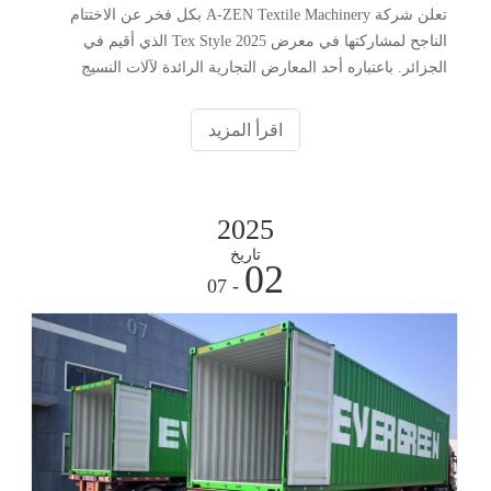
تعلن شركة A-ZEN Textile Machinery بكل فخر عن الاختتام
الناجح لمشاركتها في معرض Tex Style 2025 الذي أقيم في
الجزائر. باعتباره أحد المعارض التجارية الرائدة لآلات النسيج
وابتكار الأقمشة في شمال إفريقيا، فقد وفر الحدث منصة قيمة
لشركة A-ZEN لتقديم إعلانها
اقرأ المزيد
2025
تاريخ
02
- 07