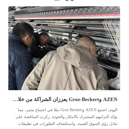
AZEN وGroz-Beckert يعززان الشراكة من خلال التعاون الثاقب
اليوم، اجتمع AZEN وGroz-Beckert معًا في اجتماع مثمر، مما
يؤكد التزامهم المشترك بالابتكار والجودة. ركزت المناقشة على
تبادل رؤى السوق القيمة، واستكشاف التطورات في تطبيقات