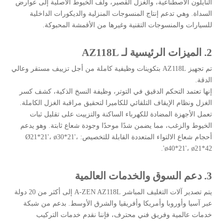
النايلون الاصطناعية، والغزل القصير، ولف الخيوط الأصلية إلى عوارض
السداة. وهي تدعم إنتاج المنسوجات المنزلية والديكورات الداخلية
للسيارات والمنسوجات التقنية وغيرها من الأقمشة المحبوكة.
2. الميزات الرئيسية لـ AZ118L
تم تجهيز AZ118L بتكوينات وظيفية كاملة من أجل تزييف مستقر وعالي
الدقة.
إنها تعتمد التحكم الدقيق في التوتر، وظيفة النسخ الذكية، كشف كسر
الغزل ونظام الإيقاف التلقائي للكاميرا لتحقيق مراقبة الغزل الكاملة.
تعمل الأجهزة المضادة للكهرباء الساكنة والتزييت على تقليل ثبات
الخيوط والزغب، مما يضمن شدًا موحدًا وجودة شعاع ثابتة. وهو يدعم
أحجام شعاع الالتواء المتعددة القابلة للتخصيص: Ø21*21'، ø30*21'،
ø40*21'، ø21*42'.
3. دعم السوق والخدمات العالمية
يتم تصدير آلات التغليف المباشر A-ZEN AZ118L إلى أكثر من 20 دولة
عبر آسيا وأوروبا وأمريكا وأفريقيا والشرق الأوسط. بدعم من شبكة
خدمات عالمية وفريق فني محترف، فإننا نقدم خدمات التركيب