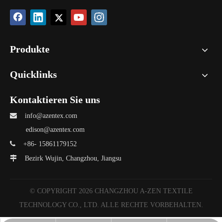
Produkte
Quicklinks
Kontaktieren Sie uns

info@azentex.com
edison@azentex.com

+86- 15861179152

Bezirk Wujin, Changzhou, Jiangsu
© COPYRIGHT
2026
CHANGZHOU A-ZEN TEXTILE
TECHNOLOGY CO., LTD. ALLE RECHTE VORBEHALTEN.