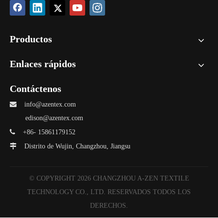
Productos
Enlaces rápidos
Contáctenos

info@azentex.com
edison@azentex.com

+86- 15861179152

Distrito de Wujin, Changzhou, Jiangsu
© COPYRIGHT
2026
CHANGZHOU A-ZEN TEXTILE
TECHNOLOGY CO., LTD. RESERVADOS TODOS LOS
DERECHOS.