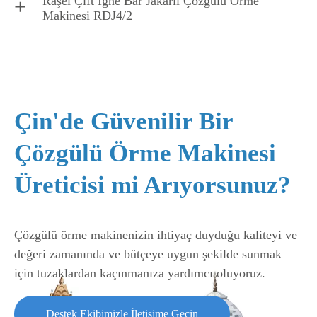
Raşel Çift İğne Bar Jakarlı Çözgülü Örme
Makinesi RDJ4/2
Çin'de Güvenilir Bir
Çözgülü Örme Makinesi
Üreticisi mi Arıyorsunuz?
Çözgülü örme makinenizin ihtiyaç duyduğu kaliteyi ve
değeri zamanında ve bütçeye uygun şekilde sunmak
için tuzaklardan kaçınmanıza yardımcı oluyoruz.
Destek Ekibimizle İletişime Geçin