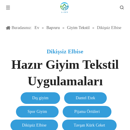
Buradasınız:
Ev
»
Başvuru
»
Giyim Tekstil
»
Dikişsiz Elbise
Dikişsiz Elbise
Hazır Giyim Tekstil
Uygulamaları
Dış giyim
Dantel Etek
Spor Giyim
Pijama Örtüleri
Dikişsiz Elbise
Tavşan Kürk Ceket