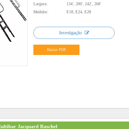
Largura:
134', 200', 242', 268'
Medidor:
E18, E24, E28
Investigação
Baixar PDF
ultibar Jacquard Raschel