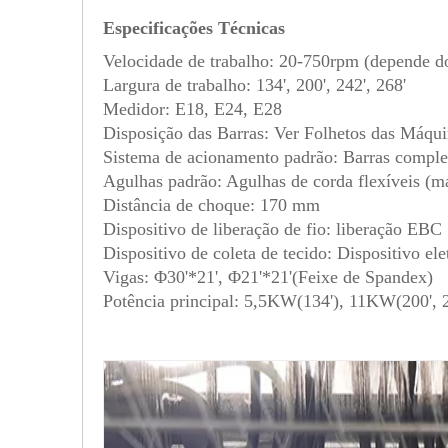
Especificações Técnicas
Velocidade de trabalho: 20-750rpm (depende do
Largura de trabalho: 134', 200', 242', 268'
Medidor: E18, E24, E28
Disposição das Barras: Ver Folhetos das Máqui
Sistema de acionamento padrão: Barras comple
Agulhas padrão: Agulhas de corda flexíveis (ma
Distância de choque: 170 mm
Dispositivo de liberação de fio: liberação EBC
Dispositivo de coleta de tecido: Dispositivo el
Vigas: Φ30'*21', Φ21'*21'(Feixe de Spandex)
Potência principal: 5,5KW(134'), 11KW(200', 2