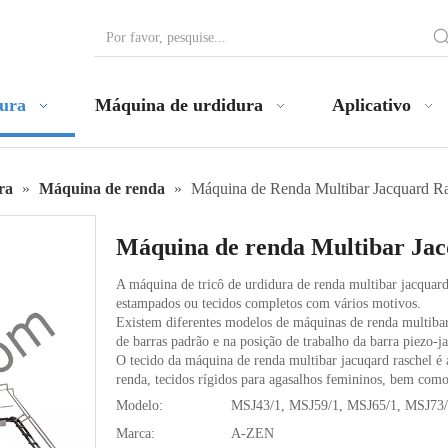
dura
Máquina de urdidura
Aplicativo
ra
»
Máquina de renda
»
Máquina de Renda Multibar Jacquard R
Máquina de renda Multibar Ja
A máquina de tricô de urdidura de renda multibar jacquar
estampados ou tecidos completos com vários motivos.
Existem diferentes modelos de máquinas de renda multibar 
de barras padrão e na posição de trabalho da barra piezo-j
O tecido da máquina de renda multibar jacuqard raschel é
renda, tecidos rígidos para agasalhos femininos, bem como
Modelo:
MSJ43/1, MSJ59/1, MSJ65/1, MSJ73/
Marca:
A-ZEN