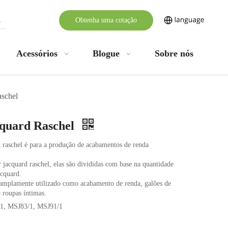
Obtenha uma cotação
Acessórios
Blogue
Sobre nós
aschel
cquard Raschel
d raschel é para a produção de acabamentos de renda
jacquard raschel, elas são divididas com base na quantidade
acquard.
 amplamente utilizado como acabamento de renda, galões de
 roupas íntimas.
1, MSJ83/1, MSJ91/1