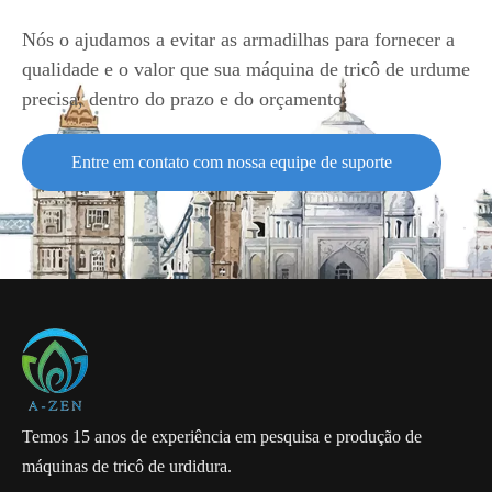
Nós o ajudamos a evitar as armadilhas para fornecer a
qualidade e o valor que sua máquina de tricô de urdume
precisa, dentro do prazo e do orçamento.
Entre em contato com nossa equipe de suporte
Exceto para tecidos de malha espaçadora usados ​​​​como parte
superior de calçados, outras máquinas de tricô de urdidura, como a
máquina raschel jacquard TH4/1F, a máquina raschel RSE4 e até a
máquina tricot HKS3M também são preferidas pelos fabricantes de
tecidos para calçados nos mercados.
Ao contrário dos tecidos espaçadores de malha de ar, o tecido
raschel ou tricot pode usar fios grossos de até 400D, para que a
parte superior do sapato possa manter um bom efeito de solidez.
Temos 15 anos de experiência em pesquisa e produção de
máquinas de tricô de urdidura.