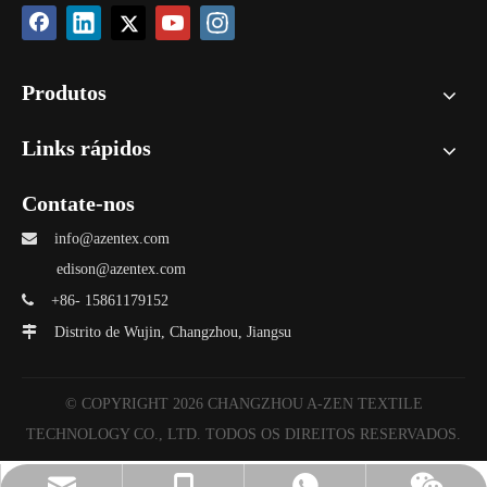
Produtos
Links rápidos
Contate-nos

info@azentex.com
edison@azentex.com

+86- 15861179152

Distrito de Wujin, Changzhou, Jiangsu
© COPYRIGHT
2026
CHANGZHOU A-ZEN TEXTILE
TECHNOLOGY CO., LTD. TODOS OS DIREITOS RESERVADOS.