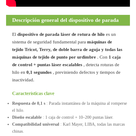
Descripción general del dispositivo de parada
láser de rotura de hilo A-ZEN
El
dispositivo de parada láser de rotura de hilo
es un
sistema de seguridad fundamental para
máquinas de
tejido Tricot, Terry, de doble barra de aguja y todas las
máquinas de tejido de punto por urdimbre
. Con
1 caja
de control + puntas láser escalables
, detecta roturas de
hilo en
0,1 segundos
, previniendo defectos y tiempos de
inactividad.
Características clave
Respuesta de 0,1 s
: Parada instantánea de la máquina al romperse
el hilo.
Diseño escalable
: 1 caja de control + 10–200 puntas láser.
Compatibilidad universal
: Karl Mayer, LIBA, todas las marcas
chinas.