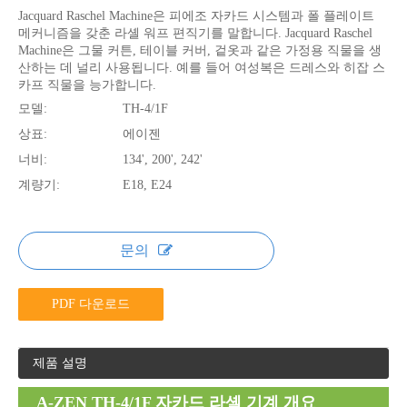
Jacquard Raschel Machine은 피에조 자카드 시스템과 폴 플레이트
메커니즘을 갖춘 라셸 워프 편직기를 말합니다. Jacquard Raschel
Machine은 그물 커튼, 테이블 커버, 겉옷과 같은 가정용 직물을 생
산하는 데 널리 사용됩니다. 예를 들어 여성복은 드레스와 히잡 스
카프 직물을 능가합니다.
모델:
TH-4/1F
상표:
에이젠
너비:
134', 200', 242'
계량기:
E18, E24
문의
PDF 다운로드
제품 설명
A-ZEN TH-4/1F 자카드 라셸 기계 개요