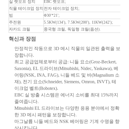
실 렛오프 장치
EBC 렛오프;
직물 테이크업 장치
전자 테이크업 장치;
빔
Φ30'*21';
주전원
5.5KW(134'), 7.5KW(200'), 11KW(242');
자카드 크릴
중국형 크릴, 독일형 크릴(옵션).
혁신과 장점
안정적인 작동으로 3D 메시 직물의 일관된 출력을 보
장합니다.
최고 공급업체로부터 공급: 니들 요소(Groz-Beckert,
Saxonia), EL 드라이브(Mitsubishi, Nidec, Yaskawa), 베
어링(NSK, INA, FAG), 니들 베드 및 바(Magnalium 소
재), 전기 요소(Schneider, Siemens, Omron, INVT), 테
이크업 벨트(Bobotex).
EBC 실 방출 시스템은 에너지 소비를 최대 15%까지
줄여줍니다.
Mitsubishi EL 드라이브는 다양한 응용 분야에서 정확
한 3D 메시 패턴을 보장합니다.
마그날륨 니들 베드와 NSK 베어링은 기계 수명을 향
상시킵니다.