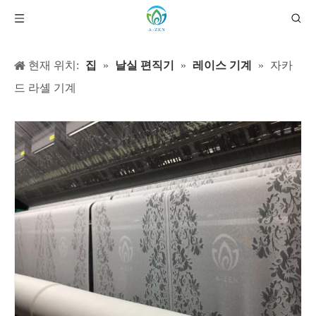
현재 위치:
집
»
날실 편직기
»
레이스 기계
»
자카
드 라셸 기계