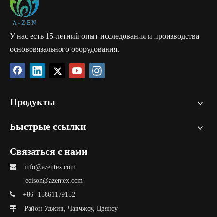
Ткань многорядной жаккардовой кружевной машины широко
используется в качестве кружевной отделки, кружевных
галунов, жестких сплошных тканей для женской верхней
одежды, а также интимной одежды.
У нас есть 15-летний опыт исследования и производства
основовязального оборудования.
Продукты
Быстрые ссылки
Связаться с нами

info@azentex.com
edison@azentex.com

+86- 15861179152

Район Уджин, Чанчжоу, Цзянсу