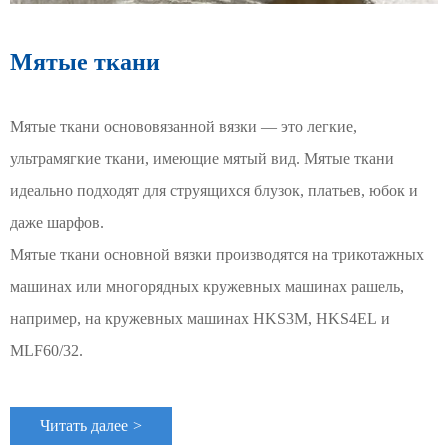
Мятые ткани
Мятые ткани основовязанной вязки — это легкие,
В
ультрамягкие ткани, имеющие мятый вид. Мятые ткани
п
идеально подходят для струящихся блузок, платьев, юбок и
н
даже шарфов.
к
Мятые ткани основной вязки производятся на трикотажных
ш
машинах или многорядных кружевных машинах рашель,
О
например, на кружевных машинах HKS3M, HKS4EL и
п
MLF60/32.
д
Читать далее
>