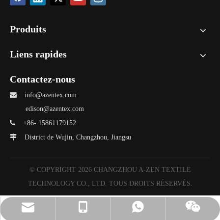
← Plus d'informations sur la machine, veuillez cliquer sur
la photo de gauche de la machine
Produits
Liens rapides
Contactez-nous

info@azentex.com
edison@azentex.com

+86- 15861179152

District de Wujin, Changzhou, Jiangsu
© COPYRIGHT
2026
CHANGZHOU A-ZEN TEXTILE
TECHNOLOGY CO., LTD. TOUS DROITS RÉSERVÉS.
info@azentex.com
A-ZEN Grâce
Vickie
Vickie